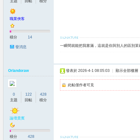
主題
回帖
積分
坊
職業俠客
積分
14
一瞬間就能把我塞滿，這就是你與別人的區別茉莉賴
發消息
Orlandoraw
發表於 2026-4-1 08:05:03
|
顯示全部樓層
出
此帖僅作者可見
0
122
428
主題
回帖
積分
論壇貴賓
積分
428