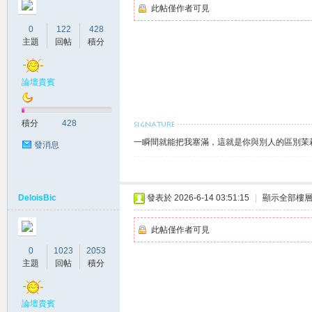
此帖僅作者可見
0
122
428
主題
回帖
積分
論壇貴賓
南
積分
428
一瞬間就能把我塞滿，這就是你與別人的區別茉莉賴
發消息
DeloisBic
發表於 2026-6-14 03:51:15
|
顯示全部樓
此帖僅作者可見
叫
0
1023
2053
主題
回帖
積分
論壇貴賓