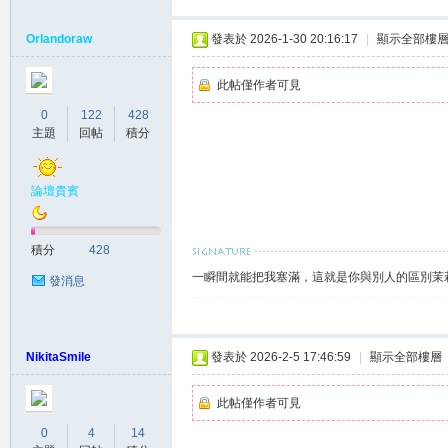
Orlandoraw
發表於 2026-1-30 20:16:17
|
顯示全部樓
此帖僅作者可見
莉
0
122
428
主題
回帖
積分
論壇貴賓
積分
428
一瞬間就能把我塞滿，這就是你與別人的區別茉莉賴
發消息
茶
NikitaSmile
發表於 2026-2-5 17:46:59
|
顯示全部樓層
此帖僅作者可見
0
4
14