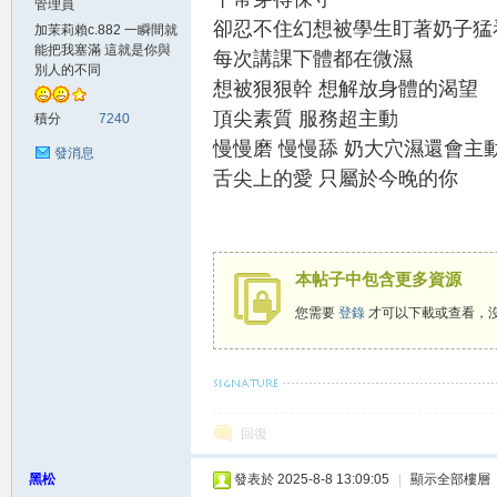
管理員
卻忍不住幻想被學生盯著奶子猛
加茉莉賴c.882 一瞬間就
賴
能把我塞滿 這就是你與
每次講課下體都在微濕
別人的不同
想被狠狠幹 想解放身體的渴望
頂尖素質 服務超主動
積分
7240
慢慢磨 慢慢舔 奶大穴濕還會主
發消息
舌尖上的愛 只屬於今晚的你
c.8
本帖子中包含更多資源
您需要
登錄
才可以下載或查看，
希望壓得你喘不過氣的，不是生活而是我賴c.88
回復
黑松
發表於 2025-8-8 13:09:05
|
顯示全部樓層
82