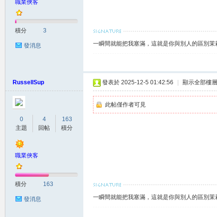
職業俠客
積分
3
一瞬間就能把我塞滿，這就是你與別人的區別茉莉賴
發消息
灣
RussellSup
發表於 2025-12-5 01:42:56
|
顯示全部樓
此帖僅作者可見
0
4
163
主題
回帖
積分
職業俠客
茉
積分
163
一瞬間就能把我塞滿，這就是你與別人的區別茉莉賴
發消息