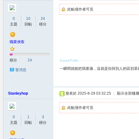
此帖僅作者可見
0
10
24
主題
回帖
積分
職業俠客
積分
24
大
一瞬間就能把我塞滿，這就是你與別人的區別茉莉賴
發消息
Stanleyhop
發表於 2025-8-29 03:32:25
|
顯示全部樓
此帖僅作者可見
0
1
3
台
主題
回帖
積分