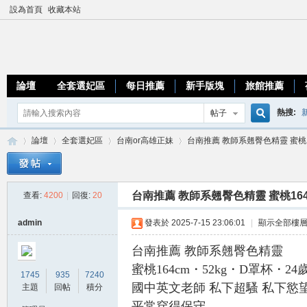
設為首頁
收藏本站
論壇
全套選妃區
每日推薦
新手版塊
旅館推薦
熱搜:
帖子
搜
論壇
全套選妃區
台南or高雄正妹
台南推薦 教師系翹臀色精靈 蜜桃164
優質台
索
台南推薦 教師系翹臀色精靈 蜜桃164
查看:
4200
|
回復:
20
加
»
›
›
›
admin
發表於 2025-7-15 23:06:01
|
顯示全部樓
台南推薦 教師系翹臀色精靈
蜜桃164cm・52kg・D罩杯・24
1745
935
7240
國中英文老師 私下超騷 私下慾
主題
回帖
積分
平常穿得保守