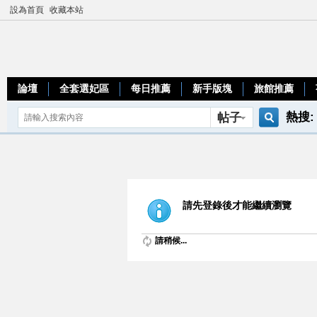
設為首頁
收藏本站
論壇
全套選妃區
每日推薦
新手版塊
旅館推薦
熱搜:
帖子
搜
teleg
索
請先登錄後才能繼續瀏覽
請稍候...