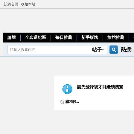
設為首頁
收藏本站
論壇
全套選妃區
每日推薦
新手版塊
旅館推薦
熱搜:
帖子
搜
teleg
索
請先登錄後才能繼續瀏覽
請稍候...