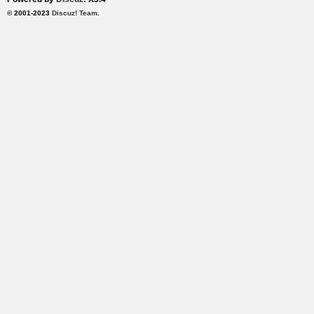
© 2001-2023
Discuz! Team
.
2
大