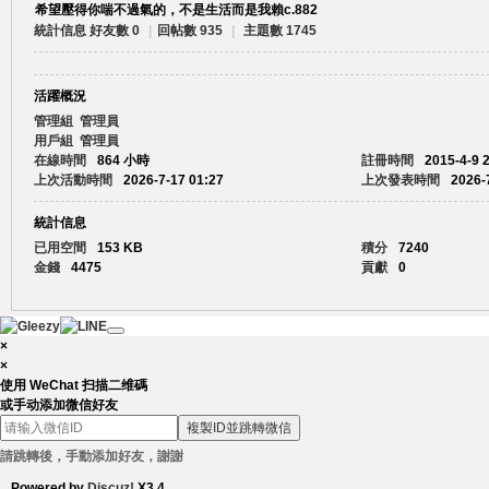
希望壓得你喘不過氣的，不是生活而是我賴c.882
統計信息
好友數 0
|
回帖數 935
|
主題數 1745
賴
活躍概況
管理組
管理員
用戶組
管理員
在線時間
864 小時
註冊時間
2015-4-9 
上次活動時間
2026-7-17 01:27
上次發表時間
2026-
統計信息
已用空間
153 KB
積分
7240
c.
金錢
4475
貢獻
0
×
×
使用 WeChat 扫描二维碼
或手动添加微信好友
複製ID並跳轉微信
請跳轉後，手動添加好友，謝謝
88
Powered by
Discuz!
X3.4