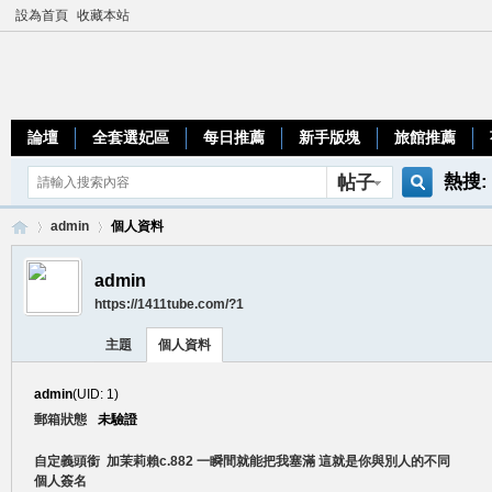
設為首頁
收藏本站
論壇
全套選妃區
每日推薦
新手版塊
旅館推薦
熱搜:
帖子
搜
teleg
admin
個人資料
admin
https://1411tube.com/?1
索
加
›
›
主題
個人資料
admin
(UID: 1)
郵箱狀態
未驗證
自定義頭銜
加茉莉賴c.882 一瞬間就能把我塞滿 這就是你與別人的不同
個人簽名