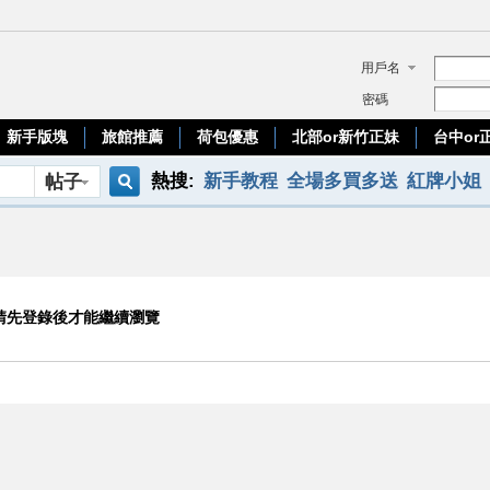
用戶名
密碼
新手版塊
旅館推薦
荷包優惠
北部or新竹正妹
台中or
熱搜:
新手教程
全場多買多送
紅牌小姐
帖子
搜
telegram
官方網頁找小姐
優質台妹
索
請先登錄後才能繼續瀏覽