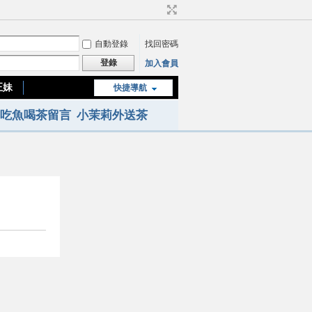
自動登錄
找回密碼
登錄
加入會員
正妹
快捷導航
台南or高雄正妹
吃魚喝茶留言
小茉莉外送茶