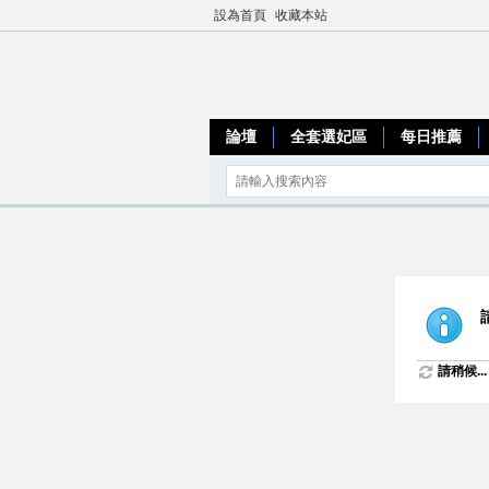
設為首頁
收藏本站
論壇
全套選妃區
每日推薦
請稍候...