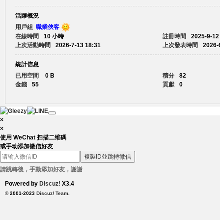
活躍概況
賴
用戶組
職業俠客
在線時間
10 小時
註冊時間
2025-9-12
上次活動時間
2026-7-13 18:31
上次發表時間
2026-
統計信息
已用空間
0 B
積分
82
金錢
55
貢獻
0
c.
×
×
使用 WeChat 扫描二维碼
或手动添加微信好友
複製ID並跳轉微信
請跳轉後，手動添加好友，謝謝
Powered by
Discuz!
X3.4
© 2001-2023
Discuz! Team
.
88