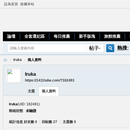
設為首頁
收藏本站
論壇
全套選妃區
每日推薦
新手版塊
旅館推薦
熱搜:
帖子
搜
teleg
Iruka
個人資料
Iruka
https://1411tube.com/?182491
索
加
›
›
主題
個人資料
Iruka
(UID: 182491)
郵箱狀態
未驗證
統計信息
好友數 0
|
回帖數 27
|
主題數 0