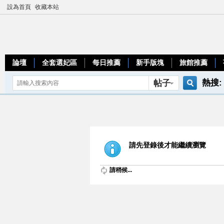
設為首頁
收藏本站
論壇
全套選妃區
每日推薦
新手版塊
旅館推薦
熱搜:
帖子
搜
teleg
索
請先登錄後才能繼續瀏覽
請稍候...