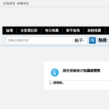
設為首頁
收藏本站
論壇
全套選妃區
每日推薦
新手版塊
旅館推薦
熱搜:
帖子
搜
teleg
索
請先登錄後才能繼續瀏覽
請稍候...