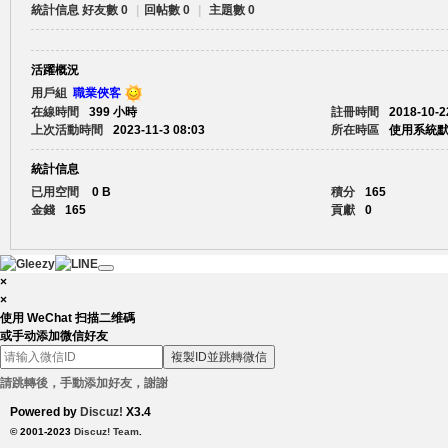
統計信息
好友數 0
|
回帖數 0
|
主題數 0
賴
活躍概況
用戶組
職業俠客
在線時間
399 小時
註冊時間
2018-10-2
上次活動時間
2023-11-3 08:03
所在時區
使用系統
統計信息
已用空間
0 B
積分
165
金錢
165
貢獻
0
c.
×
×
使用 WeChat 扫描二维碼
或手动添加微信好友
複製ID並跳轉微信
請跳轉後，手動添加好友，謝謝
Powered by
Discuz!
X3.4
© 2001-2023
Discuz! Team
.
88