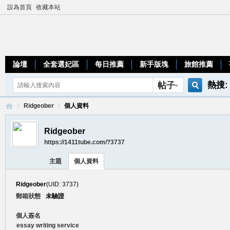
設為首頁
收藏本站
論壇
全套選妃區
每日推薦
新手版塊
旅館推薦
熱搜:
帖子
搜
teleg
Ridgeober
個人資料
Ridgeober
https://1411tube.com/?3737
索
加
›
›
主題
個人資料
Ridgeober
(UID: 3737)
郵箱狀態
未驗證
個人簽名
essay writing service