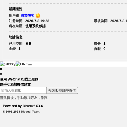
活躍概況
賴
用戶組
職業俠客
註冊時間
2026-7-8 19:28
最後訪問
2026-7-8 
所在時區
使用系統默認
統計信息
已用空間
0 B
積分
1
金錢
1
貢獻
0
c.
×
×
使用 WeChat 扫描二维碼
或手动添加微信好友
複製ID並跳轉微信
請跳轉後，手動添加好友，謝謝
Powered by
Discuz!
X3.4
© 2001-2023
Discuz! Team
.
88