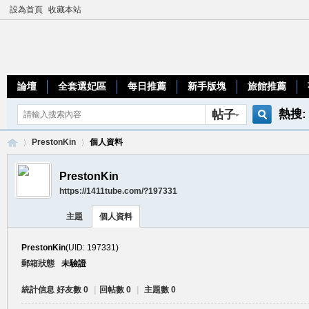
設為首頁
收藏本站
論壇
全套選妃區
每日推薦
新手版塊
旅館推薦
熱搜:
帖子
搜
teleg
PrestonKin
個人資料
PrestonKin
https://1411tube.com/?197331
索
加
›
›
主題
個人資料
PrestonKin
(UID: 197331)
郵箱狀態
未驗證
統計信息
好友數 0
|
回帖數 0
|
主題數 0