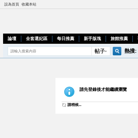
設為首頁
收藏本站
論壇
全套選妃區
每日推薦
新手版塊
旅館推薦
熱搜:
帖子
搜
teleg
索
請先登錄後才能繼續瀏覽
請稍候...