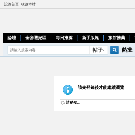
設為首頁
收藏本站
論壇
全套選妃區
每日推薦
新手版塊
旅館推薦
熱搜:
帖子
搜
teleg
索
請先登錄後才能繼續瀏覽
請稍候...