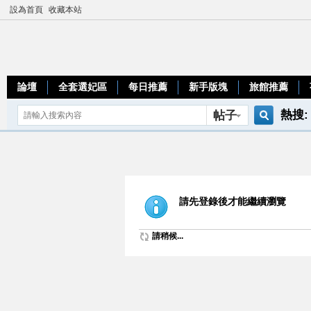
設為首頁
收藏本站
論壇
全套選妃區
每日推薦
新手版塊
旅館推薦
熱搜:
帖子
搜
teleg
索
請先登錄後才能繼續瀏覽
請稍候...