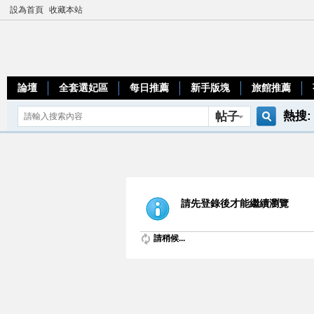
設為首頁
收藏本站
論壇
全套選妃區
每日推薦
新手版塊
旅館推薦
熱搜:
帖子
搜
teleg
索
請先登錄後才能繼續瀏覽
請稍候...