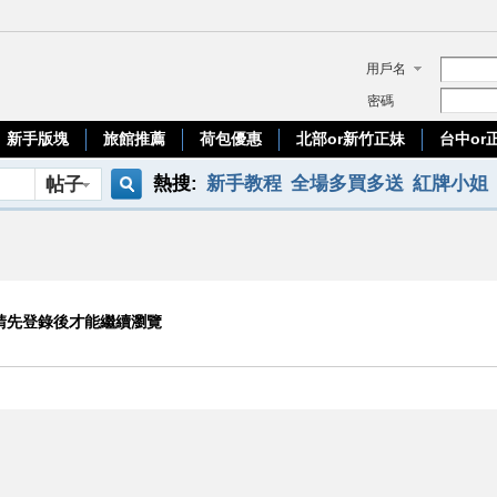
用戶名
密碼
新手版塊
旅館推薦
荷包優惠
北部or新竹正妹
台中or
熱搜:
新手教程
全場多買多送
紅牌小姐
帖子
搜
telegram
官方網頁找小姐
優質台妹
索
請先登錄後才能繼續瀏覽