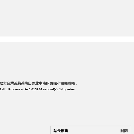
882大台灣茉莉茶坊出差北中南叫兼職小姐啪啪啪
.
3:44
, Processed in 0.013284 second(s), 14 queries .
站長推薦
關閉