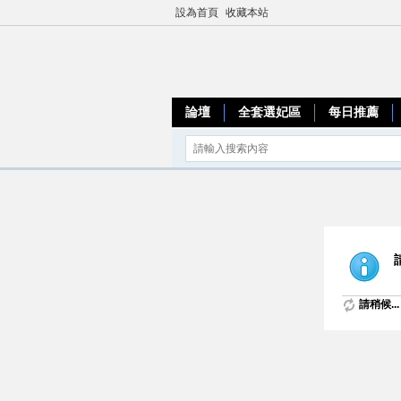
設為首頁
收藏本站
論壇
全套選妃區
每日推薦
請稍候...