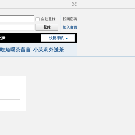
自動登錄
找回密碼
登錄
加入會員
正妹
快捷導航
台南or高雄正妹
吃魚喝茶留言
小茉莉外送茶