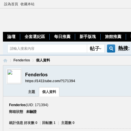
設為首頁
收藏本站
論壇
全套選妃區
每日推薦
新手版塊
旅館推薦
熱搜:
帖子
搜
teleg
Fenderlos
個人資料
Fenderlos
https://1411tube.com/?171394
索
加
›
›
主題
個人資料
Fenderlos
(UID: 171394)
郵箱狀態
未驗證
統計信息
好友數 0
|
回帖數 1
|
主題數 0