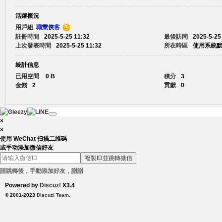
活躍概況
賴
用戶組
職業俠客
註冊時間
2025-5-25 11:32
最後訪問
2025-5-25
上次發表時間
2025-5-25 11:32
所在時區
使用系統
統計信息
已用空間
0 B
積分
3
金錢
2
貢獻
0
c.
×
×
使用 WeChat 扫描二维碼
或手动添加微信好友
複製ID並跳轉微信
請跳轉後，手動添加好友，謝謝
Powered by
Discuz!
X3.4
© 2001-2023
Discuz! Team
.
88