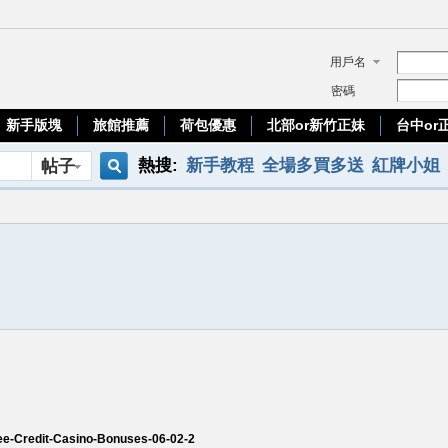
用戶名
密碼
新手版塊
旅館推薦
荷包優惠
北部or新竹正妹
台中or
熱搜:
新手教程
全場多買多送
紅牌小姐
帖子
搜
telegram
官方網頁找小姐
優質台妹
索
Free-Credit-Casino-Bonuses-06-02-2