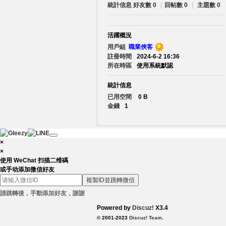
統計信息
好友數 0
|
回帖數 0
|
主題數 0
賴
活躍概況
用戶組
職業俠客
註冊時間
2024-6-2 16:36
所在時區
使用系統默認
統計信息
已用空間
0 B
金錢
1
c.
×
×
使用 WeChat 扫描二维碼
或手动添加微信好友
複製ID並跳轉微信
請跳轉後，手動添加好友，謝謝
Powered by
Discuz!
X3.4
© 2001-2023
Discuz! Team
.
88