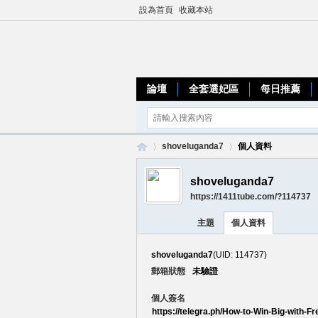
設為首頁
收藏本站
論壇
全套選妃區
每日推薦
shoveluganda7
個人資料
shoveluganda7
https://1411tube.com/?114737
加
›
›
主題
個人資料
shoveluganda7
(UID: 114737)
郵箱狀態
未驗證
個人簽名
https://telegra.ph/How-to-Win-Big-with-