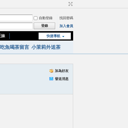
自動登錄
找回密碼
登錄
加入會員
正妹
快捷導航
台南or高雄正妹
吃魚喝茶留言
小茉莉外送茶
加為好友
發送消息