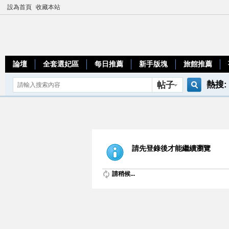
設為首頁
收藏本站
論壇
全套選妃區
每日推薦
新手版塊
旅館推薦
熱搜:
帖子
搜
teleg
索
請先登錄後才能繼續瀏覽
請稍候...