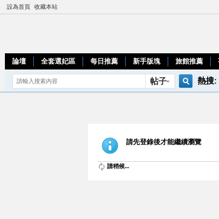
設為首頁
收藏本站
論壇
全套選妃區
每日推薦
新手版塊
旅館推薦
熱搜:
帖子
搜
teleg
索
請先登錄後才能繼續瀏覽
請稍候...