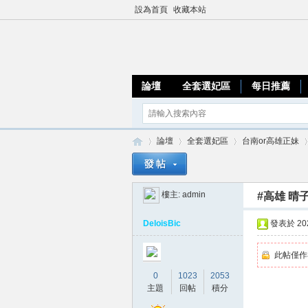
設為首頁
收藏本站
論壇
全套選妃區
每日推薦
論壇
全套選妃區
台南or高雄正妹
樓主:
admin
#高雄 晴子
加
»
›
›
›
DeloisBic
發表於 2026
此帖僅作
0
1023
2053
主題
回帖
積分