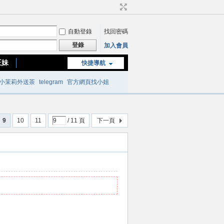
自動登錄
找回密碼
登錄
加入會員
正妹
快捷導航
台南or高雄正妹
小茉莉外送茶
telegram
官方網頁找小姐
9
10
11
/ 11 頁
下一頁