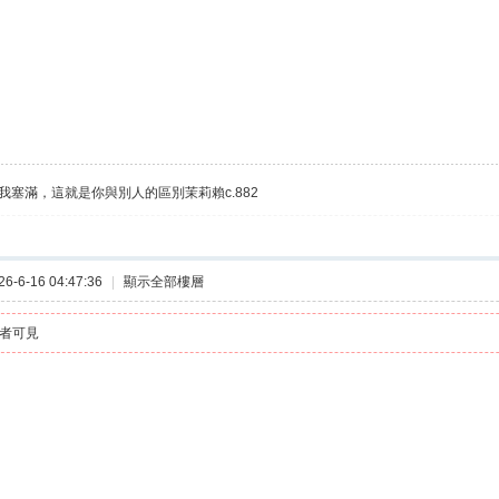
我塞滿，這就是你與別人的區別茉莉賴c.882
-6-16 04:47:36
|
顯示全部樓層
者可見