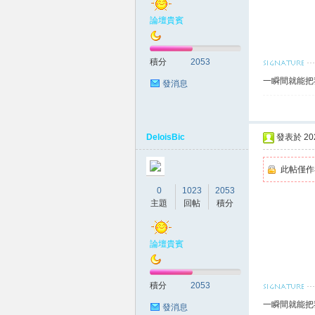
論壇貴賓
賴
積分
2053
一瞬間就能把
發消息
DeloisBic
發表於 2026
此帖僅作
c.8
0
1023
2053
主題
回帖
積分
論壇貴賓
積分
2053
一瞬間就能把
發消息
82