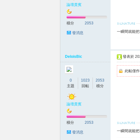
差
論壇貴賓
積分
2053
一瞬間就能把
發消息
DeloisBic
發表於 2026
北
此帖僅作
0
1023
2053
主題
回帖
積分
論壇貴賓
積分
2053
中
一瞬間就能把
發消息