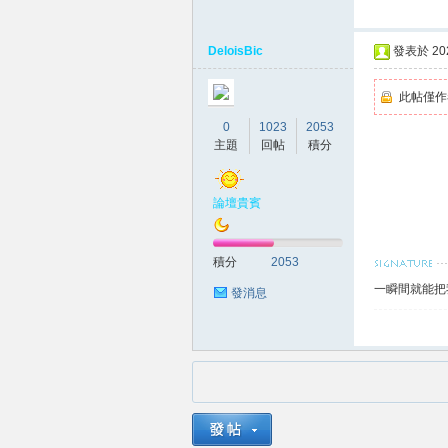
DeloisBic
發表於 2026
此帖僅作
0
1023
2053
主題
回帖
積分
南
論壇貴賓
積分
2053
一瞬間就能把
發消息
叫