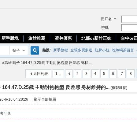
用戶名
密碼
新手版塊
旅館推薦
荷包優惠
北部or新竹正妹
台中or
熱搜:
新手教程
全場多買多送
紅牌小姐
吃魚喝茶留言
帖子
搜
#高雄 晴子 164.47.D.25歲 主動討抱抱型 反差感 身材 ...
優質台妹
返回列表
1 ...
2
3
4
5
6
7
8
索
 164.47.D.25歲 主動討抱抱型 反差感 身材維持的...
[複製鏈接]
-6-16 04:28:26
|
顯示全部樓層
者可見