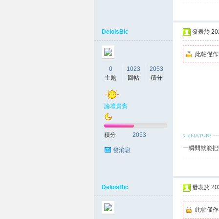
DeloisBic
發表於 2026
此帖僅作
0
1023
2053
主題
回帖
積分
大
論壇貴賓
積分
2053
一瞬間就能把
發消息
DeloisBic
發表於 2026
台
此帖僅作