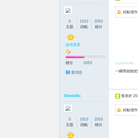
此帖僅作
坊
0
1023
2053
主題
回帖
積分
論壇貴賓
積分
2053
一瞬間就能把
發消息
出
DeloisBic
發表於 2026
此帖僅作
0
1023
2053
主題
回帖
積分