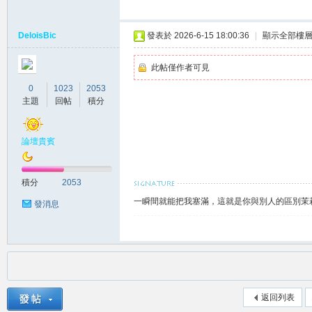
DeloisBic
發表於 2026-6-15 18:00:36
|
顯示全部樓
此帖僅作者可見
0
1023
2053
主題
回帖
積分
南
論壇貴賓
積分
2053
一瞬間就能把我塞滿，這就是你與別人的區別茉莉賴
發消息
叫
返回列表