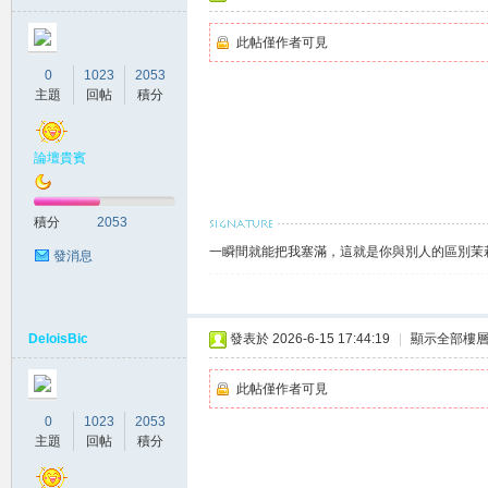
此帖僅作者可見
坊
0
1023
2053
主題
回帖
積分
論壇貴賓
積分
2053
一瞬間就能把我塞滿，這就是你與別人的區別茉莉賴
發消息
出
DeloisBic
發表於 2026-6-15 17:44:19
|
顯示全部樓
此帖僅作者可見
0
1023
2053
主題
回帖
積分