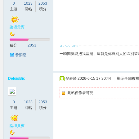
0
1023
2053
主題
回帖
積分
論壇貴賓
積分
2053
灣
一瞬間就能把我塞滿，這就是你與別人的區別茉莉賴
發消息
DeloisBic
發表於 2026-6-15 17:30:44
|
顯示全部樓
此帖僅作者可見
0
1023
2053
茉
主題
回帖
積分
論壇貴賓