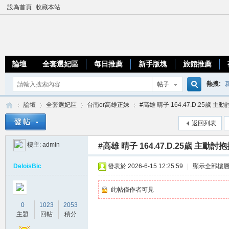
設為首頁
收藏本站
論壇
全套選妃區
每日推薦
新手版塊
旅館推薦
熱搜:
帖子
搜
論壇
全套選妃區
台南or高雄正妹
#高雄 晴子 164.47.D.25歲 主動
優質台
返回列表
索
樓主:
admin
#高雄 晴子 164.47.D.25歲 主動討
加
»
›
›
›
DeloisBic
發表於 2026-6-15 12:25:59
|
顯示全部樓
此帖僅作者可見
0
1023
2053
主題
回帖
積分