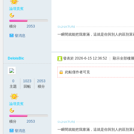
論壇貴賓
賴
積分
2053
一瞬間就能把我塞滿，這就是你與別人的區別茉莉賴
發消息
DeloisBic
發表於 2026-6-15 12:36:52
|
顯示全部樓
此帖僅作者可見
c.8
0
1023
2053
主題
回帖
積分
論壇貴賓
積分
2053
一瞬間就能把我塞滿，這就是你與別人的區別茉莉賴
發消息
82