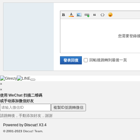
兼
您需要登錄
回帖後跳轉到最後一頁
發表回復
×
×
使用 WeChat 扫描二维碼
職
或手动添加微信好友
複製ID並跳轉微信
請跳轉後，手動添加好友，謝謝
Powered by
Discuz!
X3.4
© 2001-2023
Discuz! Team
.