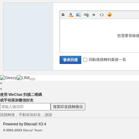
兼
您需要登錄
回帖後跳轉到最後一頁
發表回復
×
×
使用 WeChat 扫描二维碼
職
或手动添加微信好友
複製ID並跳轉微信
請跳轉後，手動添加好友，謝謝
Powered by
Discuz!
X3.4
© 2001-2023
Discuz! Team
.