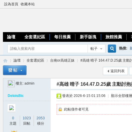
設為首頁
收藏本站
論壇
全套選妃區
每日推薦
新手版塊
旅館推薦
熱搜:
帖子
搜
論壇
全套選妃區
台南or高雄正妹
#高雄 晴子 164.47.D.25歲 主動
優質台
返回列表
索
樓主:
admin
#高雄 晴子 164.47.D.25歲 主動討
加
»
›
›
›
DeloisBic
發表於 2026-6-15 01:15:06
|
顯示全部樓
此帖僅作者可見
0
1023
2053
主題
回帖
積分