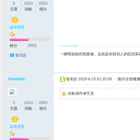
0
1023
2053
主題
回帖
積分
論壇貴賓
積分
2053
灣
一瞬間就能把我塞滿，這就是你與別人的區別茉莉賴
發消息
DeloisBic
發表於 2026-6-15 01:35:50
|
顯示全部樓
此帖僅作者可見
0
1023
2053
茉
主題
回帖
積分
論壇貴賓