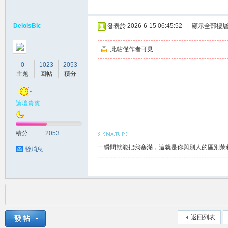
DeloisBic
發表於 2026-6-15 06:45:52
|
顯示全部樓
此帖僅作者可見
0
1023
2053
主題
回帖
積分
南
論壇貴賓
積分
2053
一瞬間就能把我塞滿，這就是你與別人的區別茉莉賴
發消息
叫
返回列表