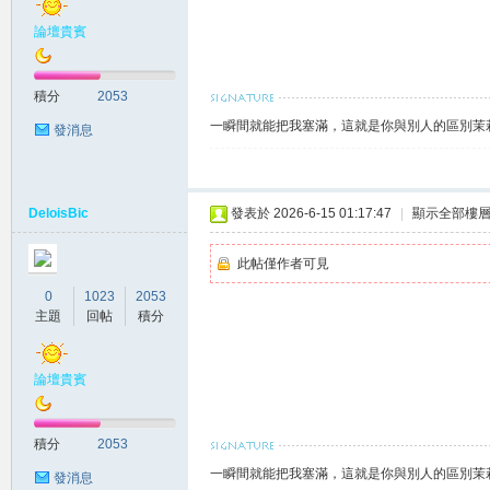
論壇貴賓
賴
積分
2053
一瞬間就能把我塞滿，這就是你與別人的區別茉莉賴
發消息
DeloisBic
發表於 2026-6-15 01:17:47
|
顯示全部樓
此帖僅作者可見
c.8
0
1023
2053
主題
回帖
積分
論壇貴賓
積分
2053
一瞬間就能把我塞滿，這就是你與別人的區別茉莉賴
發消息
82