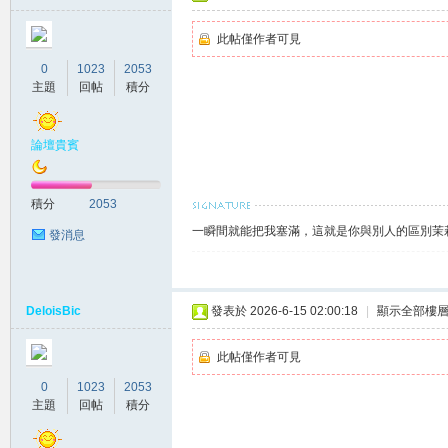
此帖僅作者可見
坊
0
1023
2053
主題
回帖
積分
論壇貴賓
積分
2053
一瞬間就能把我塞滿，這就是你與別人的區別茉莉賴
發消息
出
DeloisBic
發表於 2026-6-15 02:00:18
|
顯示全部樓
此帖僅作者可見
0
1023
2053
主題
回帖
積分