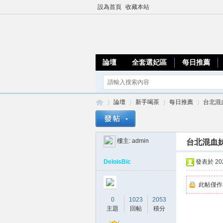
設為首頁
收藏本站
論壇
全套選妃區
每日推薦
論壇
新手喝茶
每日推薦
台北混血
樓主:
admin
台北混血妹 
加
»
›
›
›
DeloisBic
發表於 2026
此帖僅作
0
1023
2053
主題
回帖
積分