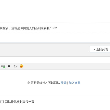
我塞滿，這就是你與別人的區別茉莉賴c.882
返回列表
您需要登錄後才可以回帖
登錄
|
加入會員
回帖後跳轉到最後一頁