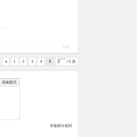
舉報
1
2
3
4
5
/ 5 頁
高級模式
本版積分規則