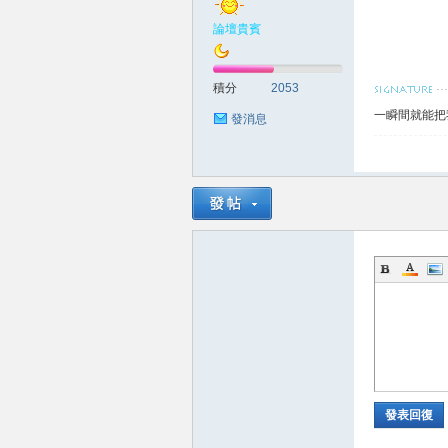
論壇貴賓
賴
積分
2053
一瞬間就能把
發消息
c.8
發表回復
82