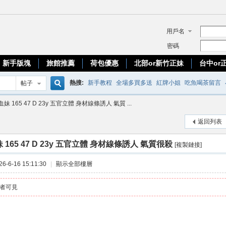
用戶名
密碼
新手版塊
旅館推薦
荷包優惠
北部or新竹正妹
台中or
熱搜:
新手教程
全場多買多送
紅牌小姐
吃魚喝茶留言
帖子
搜
妹 165 47 D 23y 五官立體 身材線條誘人 氣質 ...
優質台妹
返回列表
索
165 47 D 23y 五官立體 身材線條誘人 氣質很殺
[複製鏈接]
-6-16 15:11:30
|
顯示全部樓層
者可見