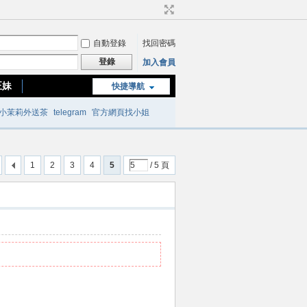
自動登錄
找回密碼
登錄
加入會員
正妹
快捷導航
台南or高雄正妹
小茉莉外送茶
telegram
官方網頁找小姐
1
2
3
4
5
/ 5 頁