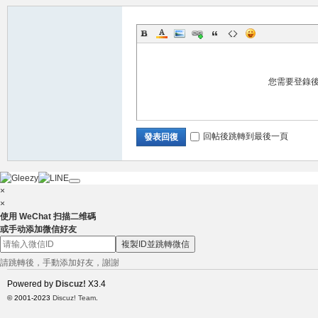
兼
您需要登錄
回帖後跳轉到最後一頁
發表回復
×
×
使用 WeChat 扫描二维碼
職
或手动添加微信好友
複製ID並跳轉微信
請跳轉後，手動添加好友，謝謝
Powered by
Discuz!
X3.4
© 2001-2023
Discuz! Team
.