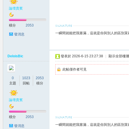
論壇貴賓
賴
積分
2053
一瞬間就能把我塞滿，這就是你與別人的區別茉莉賴
發消息
DeloisBic
發表於 2026-6-15 23:27:38
|
顯示全部樓
此帖僅作者可見
c.8
0
1023
2053
主題
回帖
積分
論壇貴賓
積分
2053
一瞬間就能把我塞滿，這就是你與別人的區別茉莉賴
發消息
82