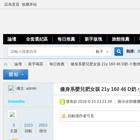
設為首頁
收藏本站
論壇
全套選妃區
每日推薦
新手版塊
旅館推薦
熱搜:
帖子
搜
論壇
新手喝茶
每日推薦
健身系嬰兒肥女孩 21y 160 46 D奶 小隻肉
優質台
索
樓主:
admin
健身系嬰兒肥女孩 21y 160 46 D奶
加
»
›
›
›
DeloisBic
發表於 2026-6-15 23:21:39
|
顯示全部樓
此帖僅作者可見
0
1023
2053
主題
回帖
積分