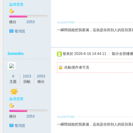
差
論壇貴賓
積分
2053
一瞬間就能把我塞滿，這就是你與別人的區別茉莉賴
發消息
DeloisBic
發表於 2026-6-16 14:44:11
|
顯示全部樓
北
此帖僅作者可見
0
1023
2053
主題
回帖
積分
論壇貴賓
積分
2053
中
一瞬間就能把我塞滿，這就是你與別人的區別茉莉賴
發消息