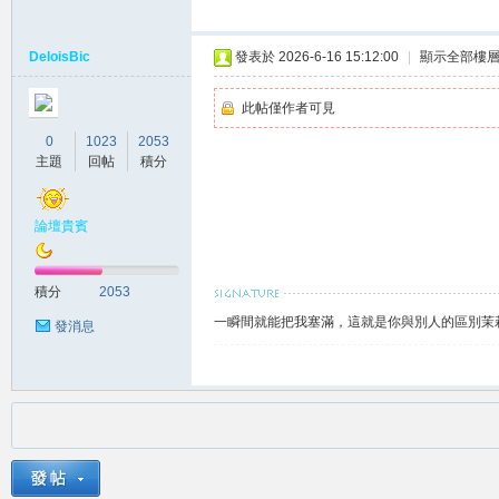
DeloisBic
發表於 2026-6-16 15:12:00
|
顯示全部樓
此帖僅作者可見
0
1023
2053
主題
回帖
積分
南
論壇貴賓
積分
2053
一瞬間就能把我塞滿，這就是你與別人的區別茉莉賴
發消息
叫