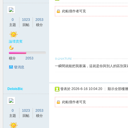
此帖僅作者可見
坊
0
1023
2053
主題
回帖
積分
論壇貴賓
積分
2053
一瞬間就能把我塞滿，這就是你與別人的區別茉莉賴
發消息
出
DeloisBic
發表於 2026-6-16 10:04:20
|
顯示全部樓
此帖僅作者可見
0
1023
2053
主題
回帖
積分