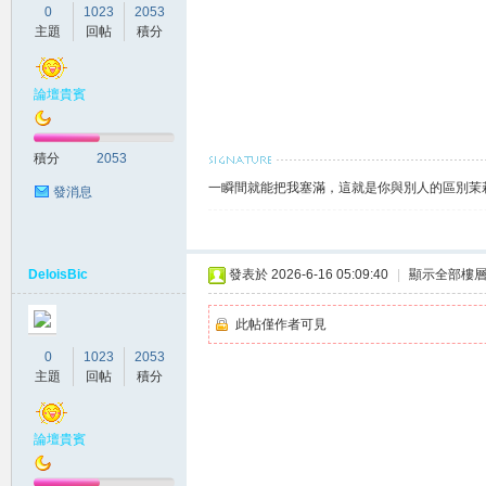
0
1023
2053
主題
回帖
積分
論壇貴賓
積分
2053
灣
一瞬間就能把我塞滿，這就是你與別人的區別茉莉賴
發消息
DeloisBic
發表於 2026-6-16 05:09:40
|
顯示全部樓
此帖僅作者可見
0
1023
2053
茉
主題
回帖
積分
論壇貴賓