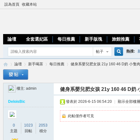
設為首頁
收藏本站
論壇
全套選妃區
每日推薦
新手版塊
旅館推薦
熱搜:
帖子
搜
論壇
新手喝茶
每日推薦
健身系嬰兒肥女孩 21y 160 46 D奶 小隻肉
優質台
索
樓主:
admin
健身系嬰兒肥女孩 21y 160 46 D奶
加
»
›
›
›
DeloisBic
發表於 2026-6-15 06:54:20
|
顯示全部樓
此帖僅作者可見
0
1023
2053
主題
回帖
積分