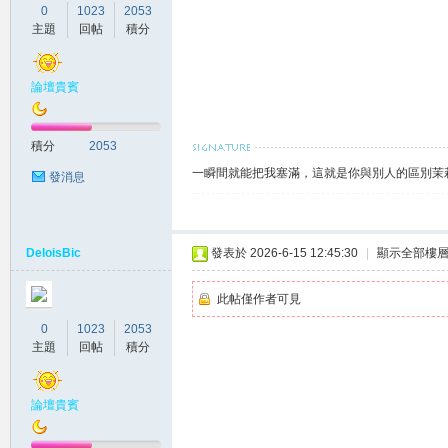
0
1023
2053
主題
回帖
積分
論壇貴賓
積分
2053
灣
一瞬間就能把我塞滿，這就是你與別人的區別茉莉賴
發消息
DeloisBic
發表於 2026-6-15 12:45:30
|
顯示全部樓
此帖僅作者可見
0
1023
2053
茉
主題
回帖
積分
論壇貴賓