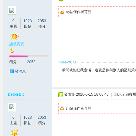
此帖僅作者可見
坊
0
1023
2053
主題
回帖
積分
論壇貴賓
積分
2053
一瞬間就能把我塞滿，這就是你與別人的區別茉莉賴
發消息
出
DeloisBic
發表於 2026-6-15 18:08:48
|
顯示全部樓
此帖僅作者可見
0
1023
2053
主題
回帖
積分