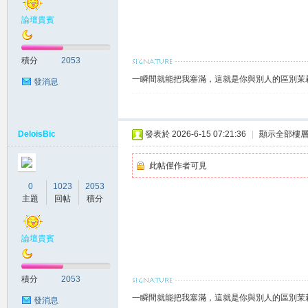
論壇貴賓
賴
積分
2053
一瞬間就能把我塞滿，這就是你與別人的區別茉莉賴
發消息
DeloisBic
發表於 2026-6-15 07:21:36
|
顯示全部樓
此帖僅作者可見
c.8
0
1023
2053
主題
回帖
積分
論壇貴賓
積分
2053
一瞬間就能把我塞滿，這就是你與別人的區別茉莉賴
發消息
82