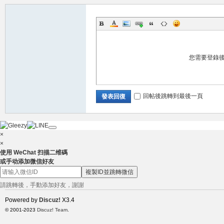
兼
您需要登錄
回帖後跳轉到最後一頁
發表回復
×
×
使用 WeChat 扫描二维碼
職
或手动添加微信好友
複製ID並跳轉微信
請跳轉後，手動添加好友，謝謝
Powered by
Discuz!
X3.4
© 2001-2023
Discuz! Team
.