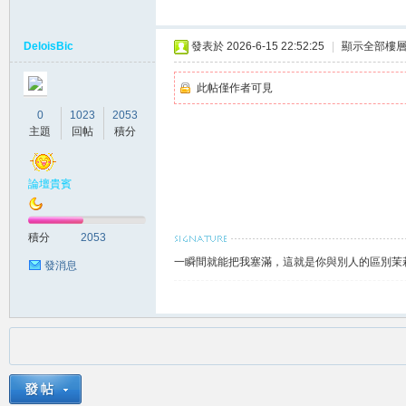
DeloisBic
發表於 2026-6-15 22:52:25
|
顯示全部樓
此帖僅作者可見
0
1023
2053
主題
回帖
積分
南
論壇貴賓
積分
2053
一瞬間就能把我塞滿，這就是你與別人的區別茉莉賴
發消息
叫