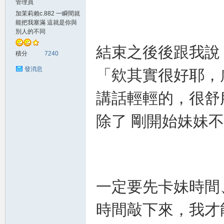
管理員
加茉莉賴c.882 一瞬間就
賴
能把我塞滿 這就是你與
別人的不同
結束之後後跟我說
積分
7240
發消息
「欸其實很好耶，
講話輕輕的，很舒
除了 剛開始妹妹不
c.8
一定要先卡妹時間
時間敲下來，我才
82