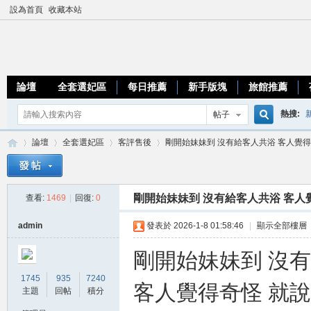
設為首頁
收藏本站
論壇
全套選妃區
每日推薦
新手版塊
旅館推薦
熱搜:
帖子
搜
論壇
全套選妃區
客評售後
剛開始妹妹到 沒有給客人共浴 客人覺得奇怪
優質台
索
剛開始妹妹到 沒有給客人共浴 客人覺
查看:
1469
|
回復:
0
加
»
›
›
›
admin
發表於 2026-1-8 01:58:46
|
顯示全部樓層
剛開始妹妹到 沒
1745
935
7240
客人覺得奇怪 就
主題
回帖
積分