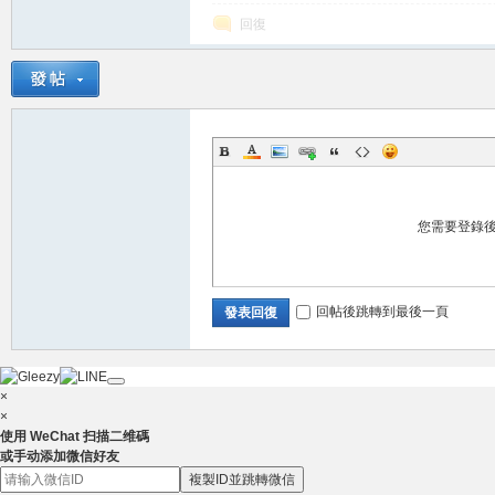
希望壓得你喘不過氣的，不是生活而是我賴c.88
回復
灣
您需要登錄
回帖後跳轉到最後一頁
發表回復
茉
×
×
使用 WeChat 扫描二维碼
或手动添加微信好友
複製ID並跳轉微信