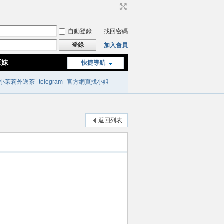
自動登錄
找回密碼
登錄
加入會員
正妹
快捷導航
台南or高雄正妹
小茉莉外送茶
telegram
官方網頁找小姐
返回列表