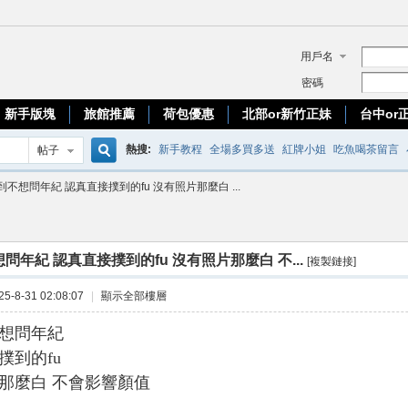
用戶名
密碼
新手版塊
旅館推薦
荷包優惠
北部or新竹正妹
台中or
熱搜:
新手教程
全場多買多送
紅牌小姐
吃魚喝茶留言
帖子
搜
到不想問年紀 認真直接撲到的fu 沒有照片那麼白 ...
優質台妹
索
問年紀 認真直接撲到的fu 沒有照片那麼白 不...
[複製鏈接]
-8-31 02:08:07
|
顯示全部樓層
想問年紀
撲到的fu
那麼白 不會影響顏值