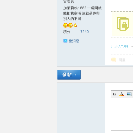
管理員
加茉莉賴c.882 一瞬間就
賴
能把我塞滿 這就是你與
別人的不同
積分
7240
發消息
希望壓得你喘
回復
c.8
82