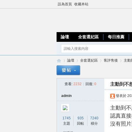
設為首頁
收藏本站
論壇
全套選妃區
每日推薦
論壇
全套選妃區
客評售後
主動
主動到不想
查看:
2232
|
回復:
0
加
»
›
›
›
admin
發表於 2025
主動到不
認真直接
1745
935
7240
沒有照片
主題
回帖
積分