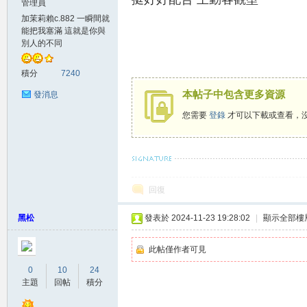
管理員
加茉莉賴c.882 一瞬間就
賴
能把我塞滿 這就是你與
別人的不同
積分
7240
本帖子中包含更多資源
發消息
您需要
登錄
才可以下載或查看，
c.8
希望壓得你喘不過氣的，不是生活而是我賴c.88
回復
黑松
發表於 2024-11-23 19:28:02
|
顯示全部樓
此帖僅作者可見
0
10
24
主題
回帖
積分
82