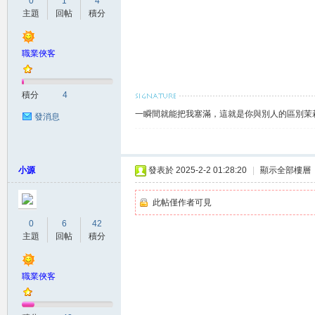
0
1
4
主題
回帖
積分
職業俠客
莉
積分
4
一瞬間就能把我塞滿，這就是你與別人的區別茉莉賴
發消息
小源
發表於 2025-2-2 01:28:20
|
顯示全部樓層
此帖僅作者可見
茶
0
6
42
主題
回帖
積分
職業俠客