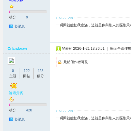
職業俠客
積分
9
一瞬間就能把我塞滿，這就是你與別人的區別茉莉賴
發消息
南
Orlandoraw
發表於 2026-1-21 13:36:51
|
顯示全部樓
此帖僅作者可見
0
122
428
主題
回帖
積分
論壇貴賓
叫
積分
428
一瞬間就能把我塞滿，這就是你與別人的區別茉莉賴
發消息