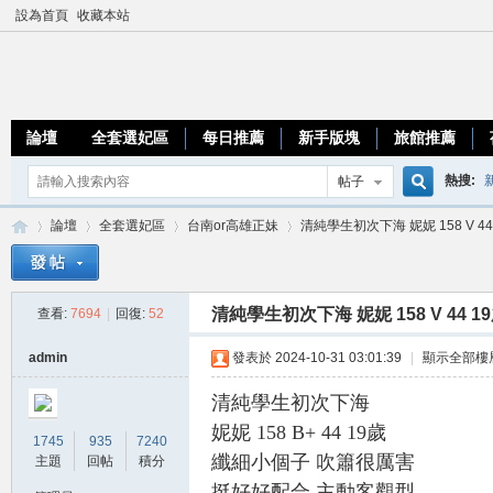
設為首頁
收藏本站
論壇
全套選妃區
每日推薦
新手版塊
旅館推薦
熱搜:
帖子
搜
論壇
全套選妃區
台南or高雄正妹
清純學生初次下海 妮妮 158 V 44 
優質台
索
清純學生初次下海 妮妮 158 V 44 1
查看:
7694
|
回復:
52
加
»
›
›
›
admin
發表於 2024-10-31 03:01:39
|
顯示全部樓
清純學生初次下海
妮妮 158 B+ 44 19歲
1745
935
7240
纖細小個子 吹簫很厲害
主題
回帖
積分
挺好好配合 主動客觀型