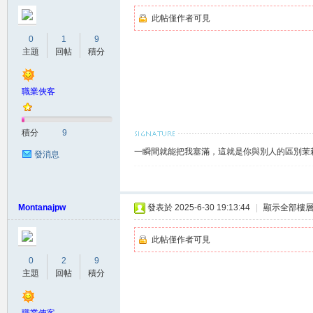
差
此帖僅作者可見
0
1
9
主題
回帖
積分
職業俠客
積分
9
北
一瞬間就能把我塞滿，這就是你與別人的區別茉莉賴
發消息
Montanajpw
發表於 2025-6-30 19:13:44
|
顯示全部樓
此帖僅作者可見
0
2
9
主題
回帖
積分
中