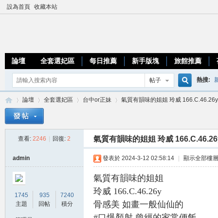
設為首頁
收藏本站
論壇
全套選妃區
每日推薦
新手版塊
旅館推薦
熱搜:
帖子
搜
論壇
全套選妃區
台中or正妹
氣質有韻味的姐姐 玲威 166.C.46.26y
優質台
索
氣質有韻味的姐姐 玲威 166.C.46.2
查看:
2246
|
回復:
2
加
»
›
›
›
admin
發表於 2024-3-12 02:58:14
|
顯示全部樓
氣質有韻味的姐姐
玲威 166.C.46.26y
1745
935
7240
骨感美 如畫一般仙仙的
主題
回帖
積分
#口爆顏射 曾經的家常便飯