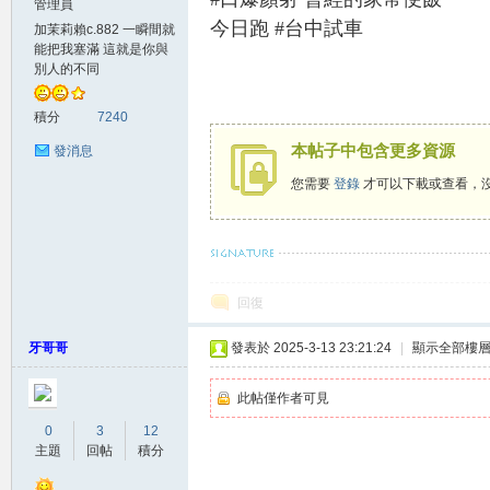
管理員
今日跑 #台中試車
加茉莉賴c.882 一瞬間就
賴
能把我塞滿 這就是你與
別人的不同
積分
7240
本帖子中包含更多資源
發消息
您需要
登錄
才可以下載或查看，
c.8
希望壓得你喘不過氣的，不是生活而是我賴c.88
回復
牙哥哥
發表於 2025-3-13 23:21:24
|
顯示全部樓
此帖僅作者可見
0
3
12
主題
回帖
積分
82