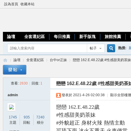
設為首頁
收藏本站
論壇
全套選妃區
每日推薦
新手版塊
旅館推薦
熱搜:
帖子
搜
論壇
全套選妃區
台中or正妹
戀戀 162.E.48.22歲 #性感甜美奶茶妹
優質台
索
戀戀 162.E.48.22歲 #性感甜美奶茶
查看:
2630
|
回復:
1
加
»
›
›
›
admin
發表於 2021-4-26 02:00:38
|
顯示全部樓
戀戀 162.E.48.22歲
#性感甜美奶茶妹
1745
935
7240
#外貌超正 身材火辣 熱情主動
主題
回帖
積分
可舔下面 冰火五重天 火車便當