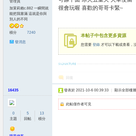
管理員
很會玩喔 喜歡的哥哥卡緊~
加茉莉賴c.882 一瞬間就
賴
能把我塞滿 這就是你與
別人的不同
積分
7240
本帖子中包含更多資源
發消息
您需要
登錄
才可以下載或查看，
希望壓得你喘不過氣的，不是生活而是我賴c.88
c.8
回復
16435
發表於 2021-10-6 00:39:33
|
顯示全部樓
此帖僅作者可見
0
5
13
主題
回帖
積分
82