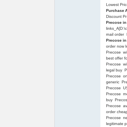
Lowest Pri
Purchase A
Discount P
Precose in
links_A[D:
mail order 
Precose in
南
order now 
Precose wi
best offer 
Precose wi
legal buy P
Precose on
generic Pr
Precose US
Precose m
buy Precos
叫
Precose av
order cheap
Precose ne
legitimate 