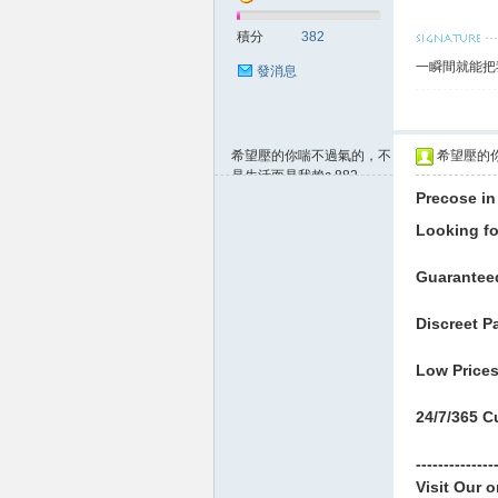
積分
382
一瞬間就能把
發消息
希望壓的你喘不過氣的，不
希望壓的你
是生活而是我賴c.882
62.128.207.x:14475
Precose in
大
Looking fo
Guarantee
Discreet P
Low Price
24/7/365 C
台
--------------
Visit Our 