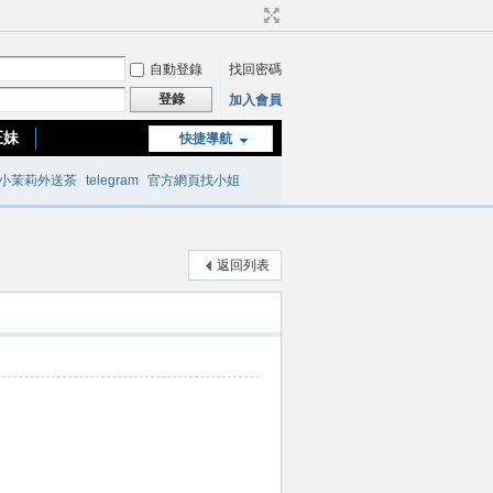
自動登錄
找回密碼
登錄
加入會員
正妹
快捷導航
台南or高雄正妹
小茉莉外送茶
telegram
官方網頁找小姐
返回列表