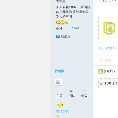
管理員
加茉莉賴c.882 一瞬間就
賴
能把我塞滿 這就是你與
別人的不同
積分
7240
發消息
希望壓得你喘
回復
c.8
找刺激
發表於 2020
此帖僅作
0
67
382
主題
回帖
積分
論壇貴賓
82