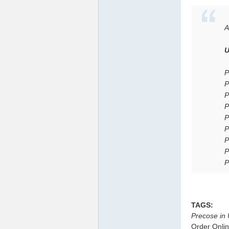
差
A
U
P
P
P
北
P
P
P
P
P
P
TAGS:
中
Precose in 
Order Onli