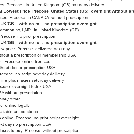
ces Precose in United Kingdom (GB) saturday delivery ;
t Lowest Price Precose United States (US) overnight without pr
rices Precose in CANADA without prescription ;
 UK/GB | with no rx ; no prescription overnight
\common.txt,1,NP] in United Kingdom (GB)
Precose no prior prescription
 UK/GB | with no rx ; no prescription overnight
low price Precose delivered next day
thout a prescription or membership USA
for Precose online free cod
thout doctor prescription USA
recose no script next day delivery
line pharmacies saturday delivery
ecose overnight fedex USA
A without prescription
oney order
e online legally
ailable united states
 online Precose no prior script overnight
xt day no prescription USA
places to buy Precose without prescription