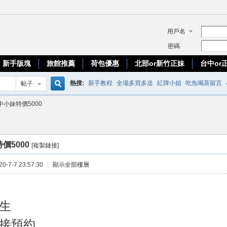
用戶名
密碼
新手版塊
旅館推薦
荷包優惠
北部or新竹正妹
台中or
熱搜:
新手教程
全場多買多送
紅牌小姐
吃魚喝茶留言
帖子
搜
中小妹特價5000
優質台妹
索
價5000
[複製鏈接]
-7-7 23:57:30
|
顯示全部樓層
生
接預約