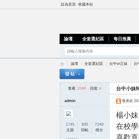
設為首頁
收藏本站
論壇
全套選妃區
每日推薦
論壇
全套選妃區
台中or正妹
台
台中小妹特
查看:
3594
|
回復:
6
加
»
›
›
›
admin
發表於 2020
楊小妹
1745
935
7240
在校學
主題
回帖
積分
喜歡直