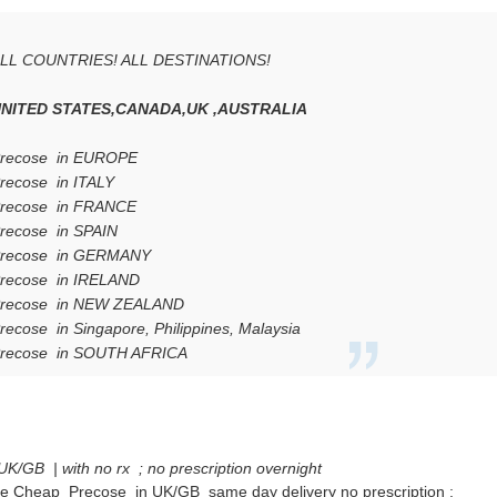
LL COUNTRIES! ALL DESTINATIONS!
NITED STATES,CANADA,UK ,AUSTRALIA
recose in EUROPE
recose in ITALY
recose in FRANCE
recose in SPAIN
recose in GERMANY
recose in IRELAND
recose in NEW ZEALAND
recose in Singapore, Philippines, Malaysia
recose in SOUTH AFRICA
UK/GB | with no rx ; no prescription overnight
ne Cheap Precose in UK/GB same day delivery no prescription ;