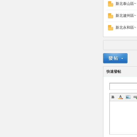
新北泰山區~
新北瀘州區~
新北永和區~
灣
快速發帖
茉