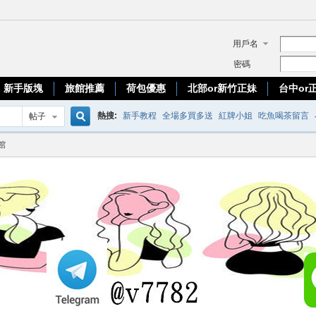
用戶名
密碼
新手版塊
旅館推薦
荷包優惠
北部or新竹正妹
台中or
熱搜:
新手教程
全場多買多送
紅牌小姐
吃魚喝茶留言
帖子
搜
館
優質台妹
索