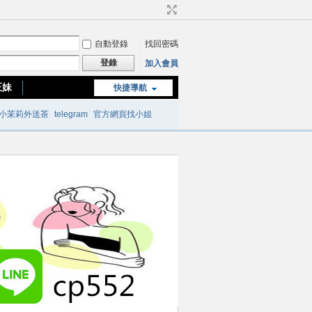
自動登錄
找回密碼
登錄
加入會員
正妹
快捷導航
台南or高雄正妹
小茉莉外送茶
telegram
官方網頁找小姐