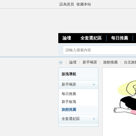
設為首頁
收藏本站
論壇
全套選妃區
每日推薦
論壇
新手喝茶
旅館推薦
台北旅
版塊導航
新手喝茶
加
»
›
›
›
每日推薦
新手板塊
旅館推薦
全套選妃區