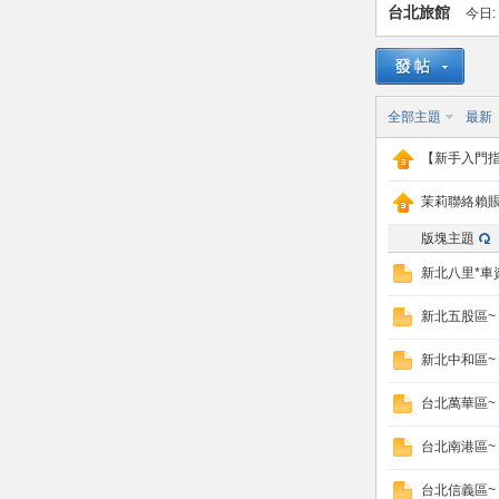
台北旅館
今日:
賴
全部主題
最新
【新手入門指
茉莉聯絡賴賬號I
版塊主題
c.8
新北八里*車資
新北五股區~
新北中和區~
台北萬華區~
台北南港區~
台北信義區~
82